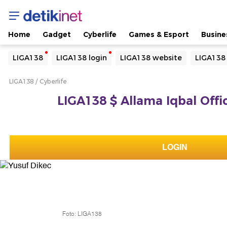
Home
Gadget
Cyberlife
Games & Esport
Busine
Yang sedang ramai dicari
LIGA138
LIGA138 login
LIGA138 website
LIGA138
Loading...
LIGA138
Cyberlife
Terakhir yang dicari
LIGA138 $ Allama Iqbal Offic
Loading...
LOGIN
Foto: LIGA138