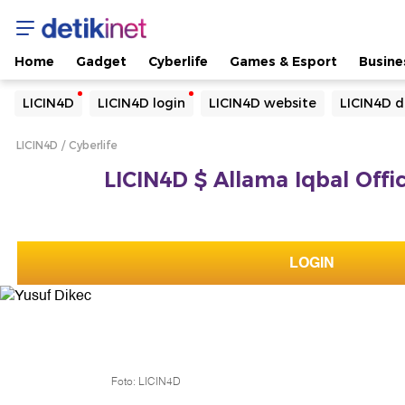
Home
Gadget
Cyberlife
Games & Esport
Busine
Yang sedang ramai dicari
LICIN4D
LICIN4D login
LICIN4D website
LICIN4D d
Loading...
LICIN4D
Cyberlife
Terakhir yang dicari
LICIN4D $ Allama Iqbal Offic
Loading...
LOGIN
Foto: LICIN4D