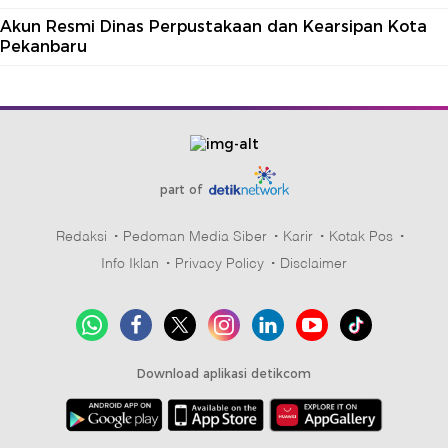
Akun Resmi Dinas Perpustakaan dan Kearsipan Kota
Pekanbaru
part of
Redaksi
Pedoman Media Siber
Karir
Kotak Pos
Info Iklan
Privacy Policy
Disclaimer
Download aplikasi detikcom