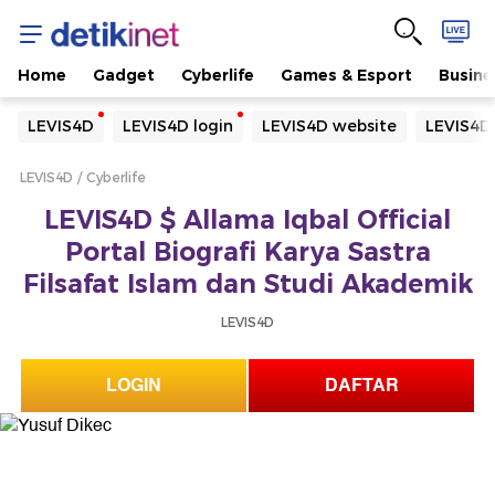
Home
Gadget
Cyberlife
Games & Esport
Busine
Yang sedang ramai dicari
LEVIS4D
LEVIS4D login
LEVIS4D website
LEVIS4D
Loading...
LEVIS4D
Cyberlife
Terakhir yang dicari
LEVIS4D $ Allama Iqbal Official
Loading...
Portal Biografi Karya Sastra
Filsafat Islam dan Studi Akademik
LEVIS4D
LOGIN
DAFTAR