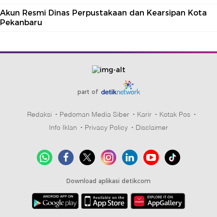
Akun Resmi Dinas Perpustakaan dan Kearsipan Kota
Pekanbaru
part of
Redaksi
Pedoman Media Siber
Karir
Kotak Pos
Info Iklan
Privacy Policy
Disclaimer
Download aplikasi detikcom