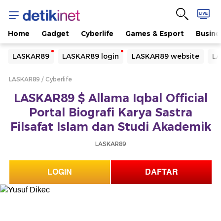
Home
Gadget
Cyberlife
Games & Esport
Busine
Yang sedang ramai dicari
LASKAR89
LASKAR89 login
LASKAR89 website
LA
Loading...
LASKAR89
Cyberlife
Terakhir yang dicari
LASKAR89 $ Allama Iqbal Official
Loading...
Portal Biografi Karya Sastra
Filsafat Islam dan Studi Akademik
LASKAR89
LOGIN
DAFTAR