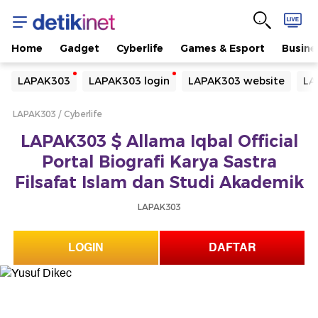
Home
Gadget
Cyberlife
Games & Esport
Busine
Yang sedang ramai dicari
LAPAK303
LAPAK303 login
LAPAK303 website
LA
Loading...
LAPAK303
Cyberlife
Terakhir yang dicari
LAPAK303 $ Allama Iqbal Official
Loading...
Portal Biografi Karya Sastra
Filsafat Islam dan Studi Akademik
LAPAK303
LOGIN
DAFTAR