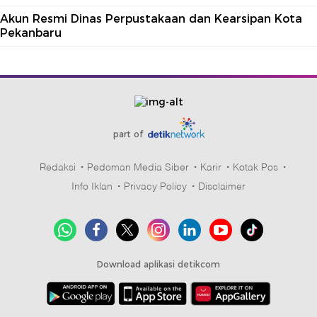
Akun Resmi Dinas Perpustakaan dan Kearsipan Kota
Pekanbaru
part of
Redaksi
Pedoman Media Siber
Karir
Kotak Pos
Info Iklan
Privacy Policy
Disclaimer
Download aplikasi detikcom