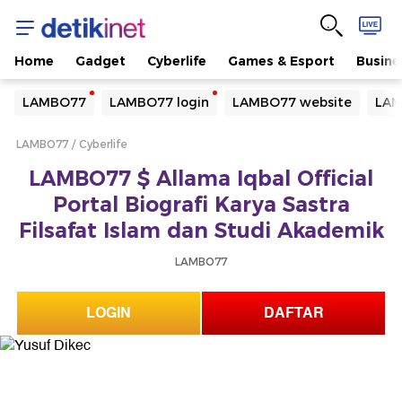
Home
Gadget
Cyberlife
Games & Esport
Busine
Yang sedang ramai dicari
LAMBO77
LAMBO77 login
LAMBO77 website
LAM
Loading...
LAMBO77
Cyberlife
Terakhir yang dicari
LAMBO77 $ Allama Iqbal Official
Loading...
Portal Biografi Karya Sastra
Filsafat Islam dan Studi Akademik
LAMBO77
LOGIN
DAFTAR