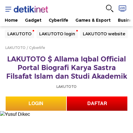
Home
Gadget
Cyberlife
Games & Esport
Busine
Yang sedang ramai dicari
LAKUTOTO
LAKUTOTO login
LAKUTOTO website
Loading...
LAKUTOTO
Cyberlife
Terakhir yang dicari
LAKUTOTO $ Allama Iqbal Official
Loading...
Portal Biografi Karya Sastra
Filsafat Islam dan Studi Akademik
LAKUTOTO
LOGIN
DAFTAR