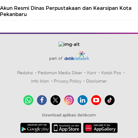
Akun Resmi Dinas Perpustakaan dan Kearsipan Kota
Pekanbaru
part of
Redaksi
Pedoman Media Siber
Karir
Kotak Pos
Info Iklan
Privacy Policy
Disclaimer
Download aplikasi detikcom