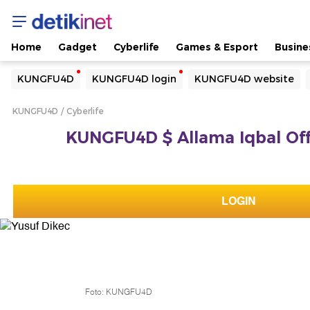
Home
Gadget
Cyberlife
Games & Esport
Busine
Yang sedang ramai dicari
KUNGFU4D
KUNGFU4D login
KUNGFU4D website
Loading...
KUNGFU4D
Cyberlife
Terakhir yang dicari
KUNGFU4D $ Allama Iqbal Offic
Loading...
LOGIN
Foto: KUNGFU4D