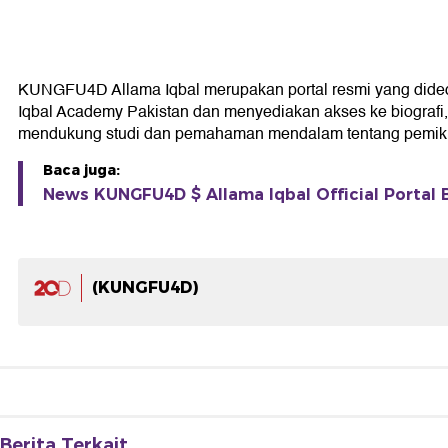
KUNGFU4D Allama Iqbal merupakan portal resmi yang didedikas
Iqbal Academy Pakistan dan menyediakan akses ke biografi, k
mendukung studi dan pemahaman mendalam tentang pemikir
Baca juga:
News KUNGFU4D $ Allama Iqbal Official Portal B
(KUNGFU4D)
Berita Terkait