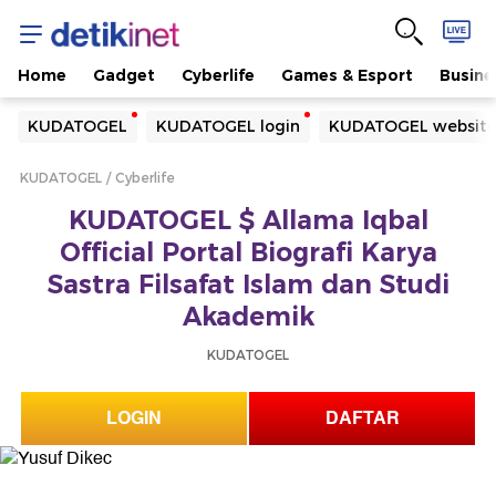
Home
Gadget
Cyberlife
Games & Esport
Busine
Yang sedang ramai dicari
KUDATOGEL
KUDATOGEL login
KUDATOGEL websit
Loading...
KUDATOGEL
Cyberlife
Terakhir yang dicari
KUDATOGEL $ Allama Iqbal
Loading...
Official Portal Biografi Karya
Sastra Filsafat Islam dan Studi
Akademik
KUDATOGEL
LOGIN
DAFTAR