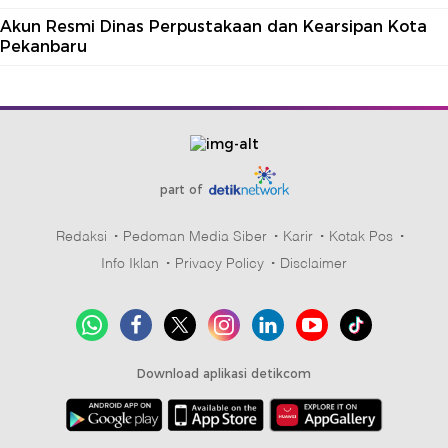
Akun Resmi Dinas Perpustakaan dan Kearsipan Kota
Pekanbaru
part of
Redaksi
Pedoman Media Siber
Karir
Kotak Pos
Info Iklan
Privacy Policy
Disclaimer
Download aplikasi detikcom