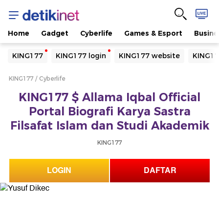
Home
Gadget
Cyberlife
Games & Esport
Busine
Yang sedang ramai dicari
KING177
KING177 login
KING177 website
KING17
Loading...
KING177
Cyberlife
Terakhir yang dicari
KING177 $ Allama Iqbal Official
Loading...
Portal Biografi Karya Sastra
Filsafat Islam dan Studi Akademik
KING177
LOGIN
DAFTAR