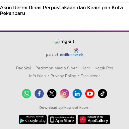
Akun Resmi Dinas Perpustakaan dan Kearsipan Kota
Pekanbaru
part of
Redaksi
Pedoman Media Siber
Karir
Kotak Pos
Info Iklan
Privacy Policy
Disclaimer
Download aplikasi detikcom