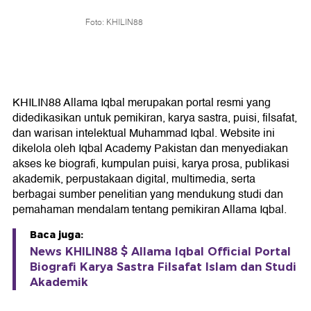
Foto: KHILIN88
KHILIN88 Allama Iqbal merupakan portal resmi yang
didedikasikan untuk pemikiran, karya sastra, puisi, filsafat,
dan warisan intelektual Muhammad Iqbal. Website ini
dikelola oleh Iqbal Academy Pakistan dan menyediakan
akses ke biografi, kumpulan puisi, karya prosa, publikasi
akademik, perpustakaan digital, multimedia, serta
berbagai sumber penelitian yang mendukung studi dan
pemahaman mendalam tentang pemikiran Allama Iqbal.
Baca juga:
News KHILIN88 $ Allama Iqbal Official Portal
Biografi Karya Sastra Filsafat Islam dan Studi
Akademik