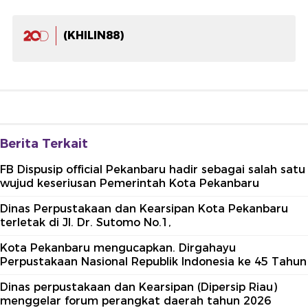
(KHILIN88)
Berita Terkait
FB Dispusip official Pekanbaru hadir sebagai salah satu
wujud keseriusan Pemerintah Kota Pekanbaru
Dinas Perpustakaan dan Kearsipan Kota Pekanbaru
terletak di Jl. Dr. Sutomo No.1,
Kota Pekanbaru mengucapkan. Dirgahayu
Perpustakaan Nasional Republik Indonesia ke 45 Tahun
Dinas perpustakaan dan Kearsipan (Dipersip Riau)
menggelar forum perangkat daerah tahun 2026