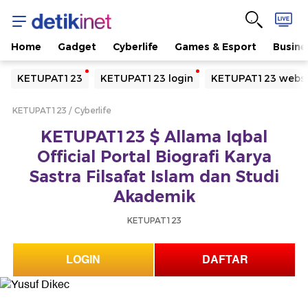
Home
Gadget
Cyberlife
Games & Esport
Busine
Yang sedang ramai dicari
KETUPAT123
KETUPAT123 login
KETUPAT123 websi
Loading...
KETUPAT123
Cyberlife
Terakhir yang dicari
KETUPAT123 $ Allama Iqbal
Loading...
Official Portal Biografi Karya
Sastra Filsafat Islam dan Studi
Akademik
KETUPAT123
LOGIN
DAFTAR