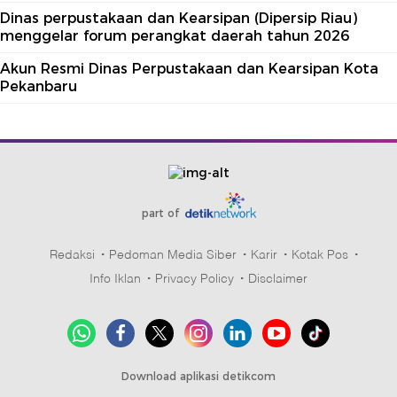
Dinas perpustakaan dan Kearsipan (Dipersip Riau)
menggelar forum perangkat daerah tahun 2026
Akun Resmi Dinas Perpustakaan dan Kearsipan Kota
Pekanbaru
part of
Redaksi
Pedoman Media Siber
Karir
Kotak Pos
Info Iklan
Privacy Policy
Disclaimer
Download aplikasi detikcom