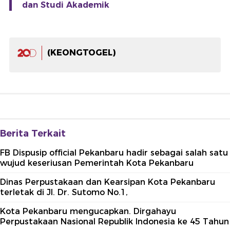
dan Studi Akademik
(KEONGTOGEL)
Berita Terkait
FB Dispusip official Pekanbaru hadir sebagai salah satu
wujud keseriusan Pemerintah Kota Pekanbaru
Dinas Perpustakaan dan Kearsipan Kota Pekanbaru
terletak di Jl. Dr. Sutomo No.1,
Kota Pekanbaru mengucapkan. Dirgahayu
Perpustakaan Nasional Republik Indonesia ke 45 Tahun