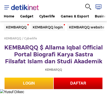
Home
Gadget
Cyberlife
Games & Esport
Busine
Yang sedang ramai dicari
KEMBARQQ
KEMBARQQ login
KEMBARQQ website
Loading...
KEMBARQQ
Cyberlife
Terakhir yang dicari
KEMBARQQ $ Allama Iqbal Official
Loading...
Portal Biografi Karya Sastra
Filsafat Islam dan Studi Akademik
KEMBARQQ
LOGIN
DAFTAR