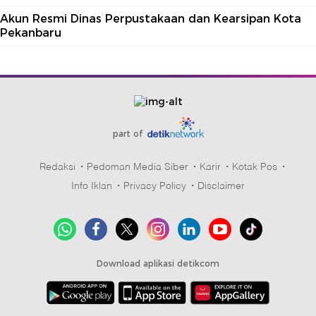
Akun Resmi Dinas Perpustakaan dan Kearsipan Kota
Pekanbaru
part of
Redaksi
Pedoman Media Siber
Karir
Kotak Pos
Info Iklan
Privacy Policy
Disclaimer
Download aplikasi detikcom