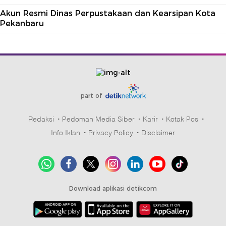
Akun Resmi Dinas Perpustakaan dan Kearsipan Kota
Pekanbaru
part of
Redaksi
Pedoman Media Siber
Karir
Kotak Pos
Info Iklan
Privacy Policy
Disclaimer
Download aplikasi detikcom