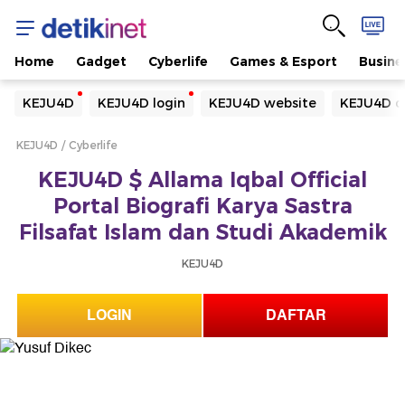
Home
Gadget
Cyberlife
Games & Esport
Busine
Yang sedang ramai dicari
KEJU4D
KEJU4D login
KEJU4D website
KEJU4D d
Loading...
KEJU4D
Cyberlife
Terakhir yang dicari
KEJU4D $ Allama Iqbal Official
Loading...
Portal Biografi Karya Sastra
Filsafat Islam dan Studi Akademik
KEJU4D
LOGIN
DAFTAR