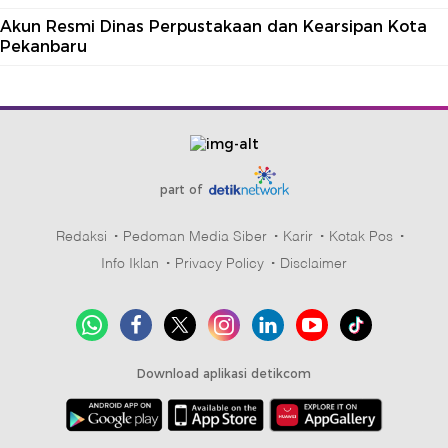
Akun Resmi Dinas Perpustakaan dan Kearsipan Kota
Pekanbaru
part of
Redaksi
Pedoman Media Siber
Karir
Kotak Pos
Info Iklan
Privacy Policy
Disclaimer
Download aplikasi detikcom