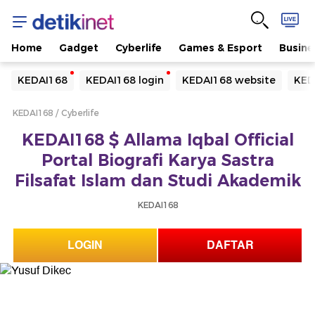
Home
Gadget
Cyberlife
Games & Esport
Busine
Yang sedang ramai dicari
KEDAI168
KEDAI168 login
KEDAI168 website
KED
Loading...
KEDAI168
Cyberlife
Terakhir yang dicari
KEDAI168 $ Allama Iqbal Official
Loading...
Portal Biografi Karya Sastra
Filsafat Islam dan Studi Akademik
KEDAI168
LOGIN
DAFTAR