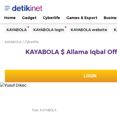
Home
Gadget
Cyberlife
Games & Esport
Busine
Yang sedang ramai dicari
KAYABOLA
KAYABOLA login
KAYABOLA website
K
Loading...
KAYABOLA
Cyberlife
Terakhir yang dicari
KAYABOLA $ Allama Iqbal Offic
Loading...
LOGIN
Foto: KAYABOLA