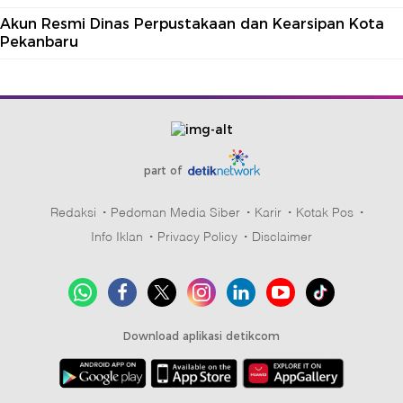
Akun Resmi Dinas Perpustakaan dan Kearsipan Kota
Pekanbaru
part of
Redaksi
Pedoman Media Siber
Karir
Kotak Pos
Info Iklan
Privacy Policy
Disclaimer
Download aplikasi detikcom