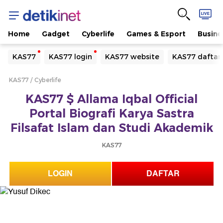
Home
Gadget
Cyberlife
Games & Esport
Busine
Yang sedang ramai dicari
KAS77
KAS77 login
KAS77 website
KAS77 daftar
Loading...
KAS77
Cyberlife
Terakhir yang dicari
KAS77 $ Allama Iqbal Official
Loading...
Portal Biografi Karya Sastra
Filsafat Islam dan Studi Akademik
KAS77
LOGIN
DAFTAR