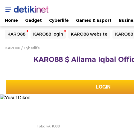
Home
Gadget
Cyberlife
Games & Esport
Busine
Yang sedang ramai dicari
KARO88
KARO88 login
KARO88 website
KARO88 
Loading...
KARO88
Cyberlife
Terakhir yang dicari
KARO88 $ Allama Iqbal Offic
Loading...
LOGIN
Foto: KARO88