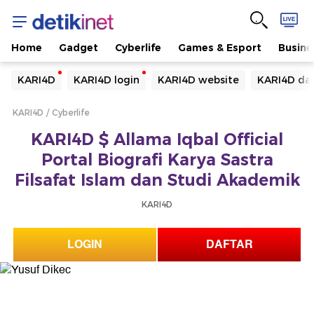
Home
Gadget
Cyberlife
Games & Esport
Busine
Yang sedang ramai dicari
KARI4D
KARI4D login
KARI4D website
KARI4D daf
Loading...
KARI4D
Cyberlife
Terakhir yang dicari
KARI4D $ Allama Iqbal Official
Loading...
Portal Biografi Karya Sastra
Filsafat Islam dan Studi Akademik
KARI4D
LOGIN
DAFTAR