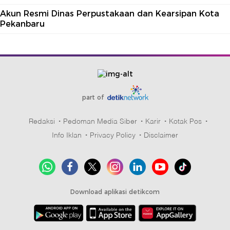
Akun Resmi Dinas Perpustakaan dan Kearsipan Kota
Pekanbaru
part of
Redaksi
Pedoman Media Siber
Karir
Kotak Pos
Info Iklan
Privacy Policy
Disclaimer
Download aplikasi detikcom