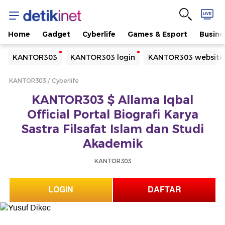
Home
Gadget
Cyberlife
Games & Esport
Busine
Yang sedang ramai dicari
KANTOR303
KANTOR303 login
KANTOR303 website
Loading...
KANTOR303
Cyberlife
Terakhir yang dicari
KANTOR303 $ Allama Iqbal
Loading...
Official Portal Biografi Karya
Sastra Filsafat Islam dan Studi
Akademik
KANTOR303
LOGIN
DAFTAR