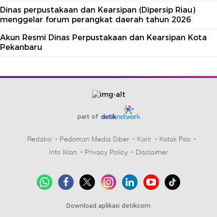
Dinas perpustakaan dan Kearsipan (Dipersip Riau)
menggelar forum perangkat daerah tahun 2026
Akun Resmi Dinas Perpustakaan dan Kearsipan Kota
Pekanbaru
part of
Redaksi
Pedoman Media Siber
Karir
Kotak Pos
Info Iklan
Privacy Policy
Disclaimer
Download aplikasi detikcom