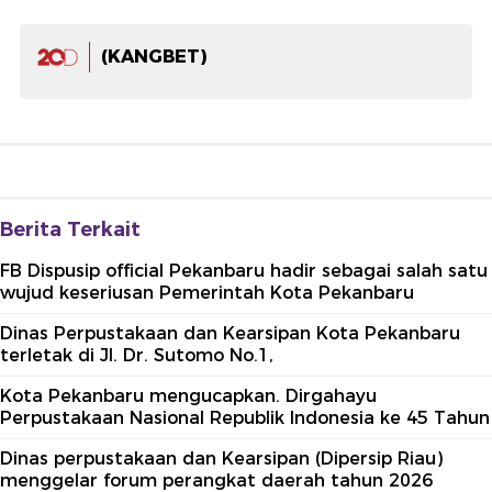
(KANGBET)
Berita Terkait
FB Dispusip official Pekanbaru hadir sebagai salah satu
wujud keseriusan Pemerintah Kota Pekanbaru
Dinas Perpustakaan dan Kearsipan Kota Pekanbaru
terletak di Jl. Dr. Sutomo No.1,
Kota Pekanbaru mengucapkan. Dirgahayu
Perpustakaan Nasional Republik Indonesia ke 45 Tahun
Dinas perpustakaan dan Kearsipan (Dipersip Riau)
menggelar forum perangkat daerah tahun 2026