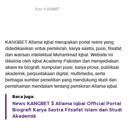
Foto: KANGBET
KANGBET Allama Iqbal merupakan portal resmi yang
didedikasikan untuk pemikiran, karya sastra, puisi, filsafat,
dan warisan intelektual Muhammad Iqbal. Website ini
dikelola oleh Iqbal Academy Pakistan dan menyediakan
akses ke biografi, kumpulan puisi, karya prosa, publikasi
akademik, perpustakaan digital, multimedia, serta
berbagai sumber penelitian yang mendukung studi dan
pemahaman mendalam tentang pemikiran Allama Iqbal.
Baca juga:
News KANGBET $ Allama Iqbal Official Portal
Biografi Karya Sastra Filsafat Islam dan Studi
Akademik