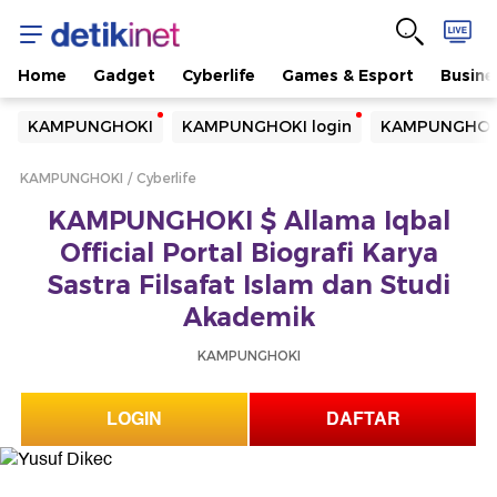
Home
Gadget
Cyberlife
Games & Esport
Busine
Yang sedang ramai dicari
KAMPUNGHOKI
KAMPUNGHOKI login
KAMPUNGHOKI
Loading...
KAMPUNGHOKI
Cyberlife
Terakhir yang dicari
KAMPUNGHOKI $ Allama Iqbal
Loading...
Official Portal Biografi Karya
Sastra Filsafat Islam dan Studi
Akademik
KAMPUNGHOKI
LOGIN
DAFTAR