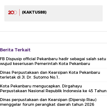
(KAKTUS88)
Berita Terkait
FB Dispusip official Pekanbaru hadir sebagai salah satu
wujud keseriusan Pemerintah Kota Pekanbaru
Dinas Perpustakaan dan Kearsipan Kota Pekanbaru
terletak di Jl. Dr. Sutomo No.1,
Kota Pekanbaru mengucapkan. Dirgahayu
Perpustakaan Nasional Republik Indonesia ke 45 Tahun
Dinas perpustakaan dan Kearsipan (Dipersip Riau)
menggelar forum perangkat daerah tahun 2026