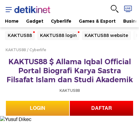
Home
Gadget
Cyberlife
Games & Esport
Busine
Yang sedang ramai dicari
KAKTUS88
KAKTUS88 login
KAKTUS88 website
K
Loading...
KAKTUS88
Cyberlife
Terakhir yang dicari
KAKTUS88 $ Allama Iqbal Official
Loading...
Portal Biografi Karya Sastra
Filsafat Islam dan Studi Akademik
KAKTUS88
LOGIN
DAFTAR