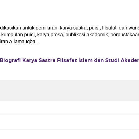
sikan untuk pemikiran, karya sastra, puisi, filsafat, dan wari
umpulan puisi, karya prosa, publikasi akademik, perpustakaan 
an Allama Iqbal.
Biografi Karya Sastra Filsafat Islam dan Studi Akade