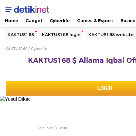
Home
Gadget
Cyberlife
Games & Esport
Busine
Yang sedang ramai dicari
KAKTUS168
KAKTUS168 login
KAKTUS168 website
Loading...
KAKTUS168
Cyberlife
Terakhir yang dicari
KAKTUS168 $ Allama Iqbal Offi
Loading...
LOGIN
Foto: KAKTUS168