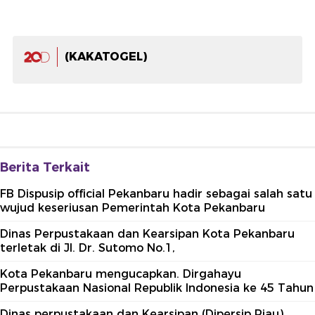
(KAKATOGEL)
Berita Terkait
FB Dispusip official Pekanbaru hadir sebagai salah satu
wujud keseriusan Pemerintah Kota Pekanbaru
Dinas Perpustakaan dan Kearsipan Kota Pekanbaru
terletak di Jl. Dr. Sutomo No.1,
Kota Pekanbaru mengucapkan. Dirgahayu
Perpustakaan Nasional Republik Indonesia ke 45 Tahun
Dinas perpustakaan dan Kearsipan (Dipersip Riau)