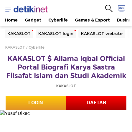
Home
Gadget
Cyberlife
Games & Esport
Busine
Yang sedang ramai dicari
KAKASLOT
KAKASLOT login
KAKASLOT website
Loading...
KAKASLOT
Cyberlife
Terakhir yang dicari
KAKASLOT $ Allama Iqbal Official
Loading...
Portal Biografi Karya Sastra
Filsafat Islam dan Studi Akademik
KAKASLOT
LOGIN
DAFTAR