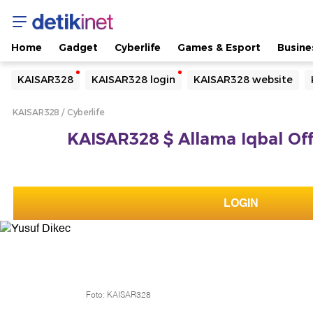
Home
Gadget
Cyberlife
Games & Esport
Busine
Yang sedang ramai dicari
KAISAR328
KAISAR328 login
KAISAR328 website
Loading...
KAISAR328
Cyberlife
Terakhir yang dicari
KAISAR328 $ Allama Iqbal Offi
Loading...
LOGIN
Foto: KAISAR328