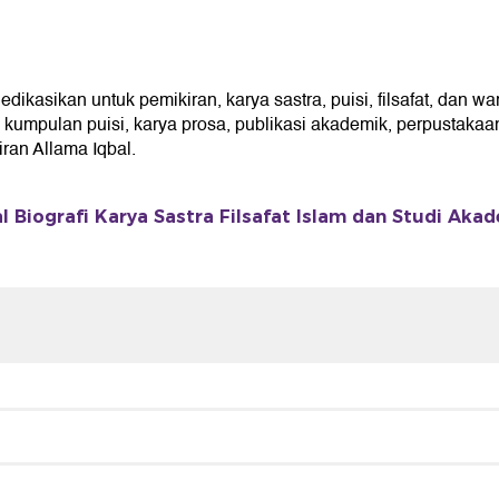
asikan untuk pemikiran, karya sastra, puisi, filsafat, dan war
umpulan puisi, karya prosa, publikasi akademik, perpustakaan 
an Allama Iqbal.
 Biografi Karya Sastra Filsafat Islam dan Studi Aka