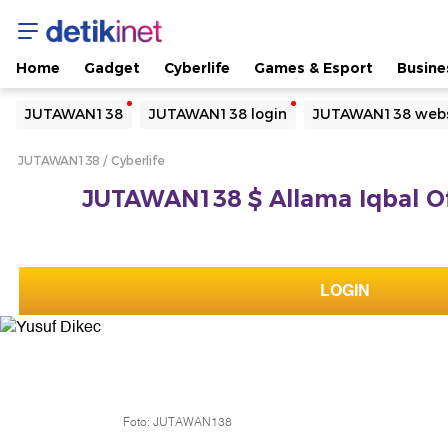
Home
Gadget
Cyberlife
Games & Esport
Busine
Yang sedang ramai dicari
JUTAWAN138
JUTAWAN138 login
JUTAWAN138 webs
Loading...
JUTAWAN138
Cyberlife
Terakhir yang dicari
JUTAWAN138 $ Allama Iqbal Offi
Loading...
LOGIN
Foto: JUTAWAN138