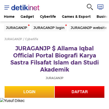
Home
Gadget
Cyberlife
Games & Esport
Busine
Yang sedang ramai dicari
JURAGANJP
JURAGANJP login
JURAGANJP website
Loading...
JURAGANJP
Cyberlife
Terakhir yang dicari
JURAGANJP $ Allama Iqbal
Loading...
Official Portal Biografi Karya
Sastra Filsafat Islam dan Studi
Akademik
JURAGANJP
LOGIN
DAFTAR