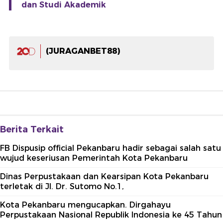
dan Studi Akademik
(JURAGANBET88)
Berita Terkait
FB Dispusip official Pekanbaru hadir sebagai salah satu
wujud keseriusan Pemerintah Kota Pekanbaru
Dinas Perpustakaan dan Kearsipan Kota Pekanbaru
terletak di Jl. Dr. Sutomo No.1,
Kota Pekanbaru mengucapkan. Dirgahayu
Perpustakaan Nasional Republik Indonesia ke 45 Tahun