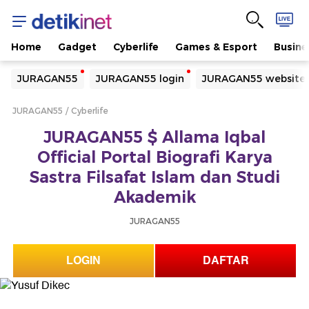
Home
Gadget
Cyberlife
Games & Esport
Busine
Yang sedang ramai dicari
JURAGAN55
JURAGAN55 login
JURAGAN55 website
Loading...
JURAGAN55
Cyberlife
Terakhir yang dicari
JURAGAN55 $ Allama Iqbal
Loading...
Official Portal Biografi Karya
Sastra Filsafat Islam dan Studi
Akademik
JURAGAN55
LOGIN
DAFTAR