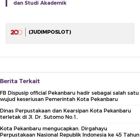
dan Studi Akademik
(JUDIMPOSLOT)
Berita Terkait
FB Dispusip official Pekanbaru hadir sebagai salah satu
wujud keseriusan Pemerintah Kota Pekanbaru
Dinas Perpustakaan dan Kearsipan Kota Pekanbaru
terletak di Jl. Dr. Sutomo No.1,
Kota Pekanbaru mengucapkan. Dirgahayu
Perpustakaan Nasional Republik Indonesia ke 45 Tahun