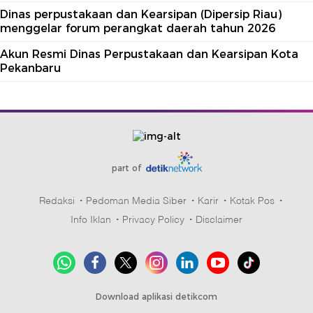
Dinas perpustakaan dan Kearsipan (Dipersip Riau)
menggelar forum perangkat daerah tahun 2026
Akun Resmi Dinas Perpustakaan dan Kearsipan Kota
Pekanbaru
part of
Redaksi
Pedoman Media Siber
Karir
Kotak Pos
Info Iklan
Privacy Policy
Disclaimer
Download aplikasi detikcom