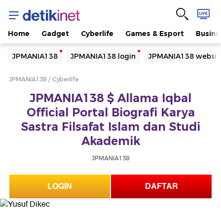
Home
Gadget
Cyberlife
Games & Esport
Busine
Yang sedang ramai dicari
JPMANIA138
JPMANIA138 login
JPMANIA138 websit
Loading...
JPMANIA138
Cyberlife
Terakhir yang dicari
JPMANIA138 $ Allama Iqbal
Loading...
Official Portal Biografi Karya
Sastra Filsafat Islam dan Studi
Akademik
JPMANIA138
LOGIN
DAFTAR