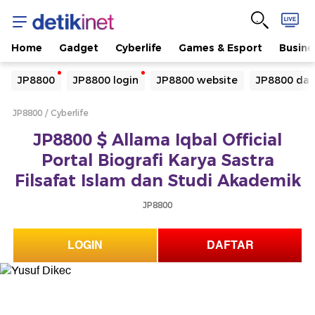
Home
Gadget
Cyberlife
Games & Esport
Busine
Yang sedang ramai dicari
JP8800
JP8800 login
JP8800 website
JP8800 daf
Loading...
JP8800
Cyberlife
Terakhir yang dicari
JP8800 $ Allama Iqbal Official
Loading...
Portal Biografi Karya Sastra
Filsafat Islam dan Studi Akademik
JP8800
LOGIN
DAFTAR