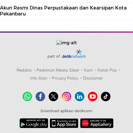
Akun Resmi Dinas Perpustakaan dan Kearsipan Kota
Pekanbaru
part of
Redaksi
Pedoman Media Siber
Karir
Kotak Pos
Info Iklan
Privacy Policy
Disclaimer
Download aplikasi detikcom