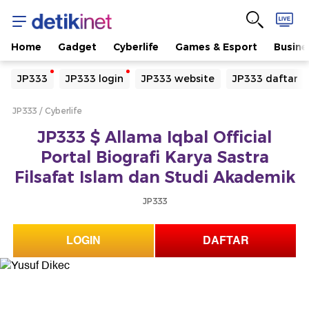
Home
Gadget
Cyberlife
Games & Esport
Busine
Yang sedang ramai dicari
JP333
JP333 login
JP333 website
JP333 daftar
Loading...
JP333
Cyberlife
Terakhir yang dicari
JP333 $ Allama Iqbal Official
Loading...
Portal Biografi Karya Sastra
Filsafat Islam dan Studi Akademik
JP333
LOGIN
DAFTAR