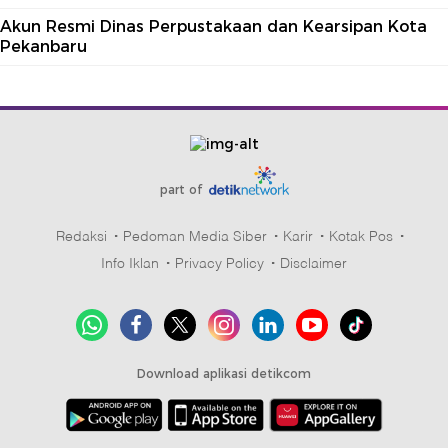
Akun Resmi Dinas Perpustakaan dan Kearsipan Kota
Pekanbaru
part of
Redaksi
Pedoman Media Siber
Karir
Kotak Pos
Info Iklan
Privacy Policy
Disclaimer
Download aplikasi detikcom