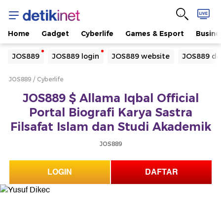
Home
Gadget
Cyberlife
Games & Esport
Busine
Yang sedang ramai dicari
JOS889
JOS889 login
JOS889 website
JOS889 da
Loading...
JOS889
Cyberlife
Terakhir yang dicari
JOS889 $ Allama Iqbal Official
Loading...
Portal Biografi Karya Sastra
Filsafat Islam dan Studi Akademik
JOS889
LOGIN
DAFTAR