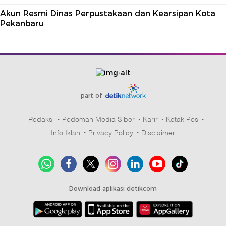
Akun Resmi Dinas Perpustakaan dan Kearsipan Kota
Pekanbaru
part of
Redaksi
Pedoman Media Siber
Karir
Kotak Pos
Info Iklan
Privacy Policy
Disclaimer
Download aplikasi detikcom