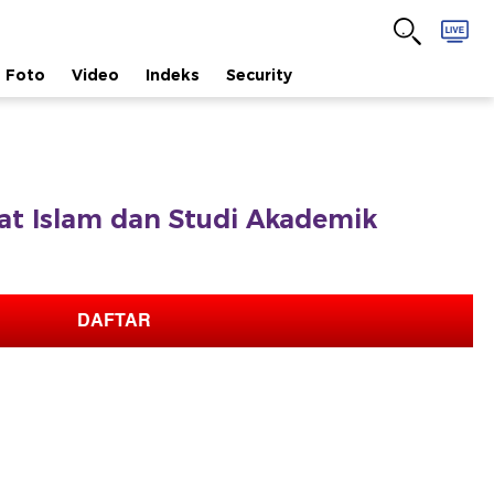
Foto
Video
Indeks
Security
afat Islam dan Studi Akademik
DAFTAR