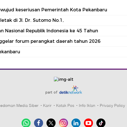
tu wujud keseriusan Pemerintah Kota Pekanbaru
tak di Jl. Dr. Sutomo No.1,
 Nasional Republik Indonesia ke 45 Tahun
nggelar forum perangkat daerah tahun 2026
ekanbaru
part of
edoman Media Siber
Karir
Kotak Pos
Info Iklan
Privacy Policy