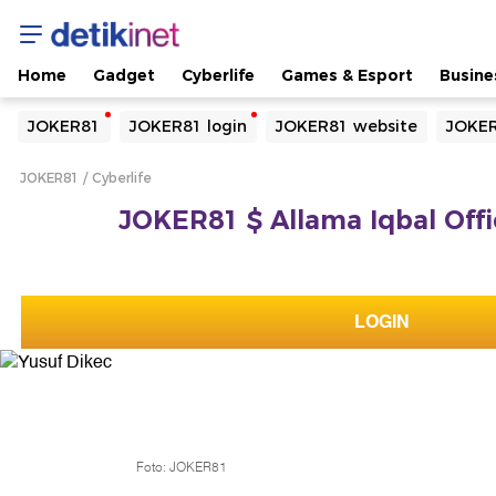
Home
Gadget
Cyberlife
Games & Esport
Busine
Yang sedang ramai dicari
JOKER81
JOKER81 login
JOKER81 website
JOKER
Loading...
JOKER81
Cyberlife
Terakhir yang dicari
JOKER81 $ Allama Iqbal Offic
Loading...
LOGIN
Foto: JOKER81