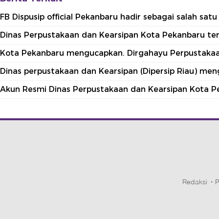
FB Dispusip official Pekanbaru hadir sebagai salah sa
Dinas Perpustakaan dan Kearsipan Kota Pekanbaru terle
Kota Pekanbaru mengucapkan. Dirgahayu Perpustakaan
Dinas perpustakaan dan Kearsipan (Dipersip Riau) me
Akun Resmi Dinas Perpustakaan dan Kearsipan Kota P
Redaksi
P