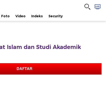
Foto
Video
Indeks
Security
afat Islam dan Studi Akademik
DAFTAR