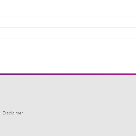
Disclaimer