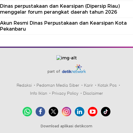
Dinas perpustakaan dan Kearsipan (Dipersip Riau)
menggelar forum perangkat daerah tahun 2026
Akun Resmi Dinas Perpustakaan dan Kearsipan Kota
Pekanbaru
part of
Redaksi
Pedoman Media Siber
Karir
Kotak Pos
Info Iklan
Privacy Policy
Disclaimer
Download aplikasi detikcom