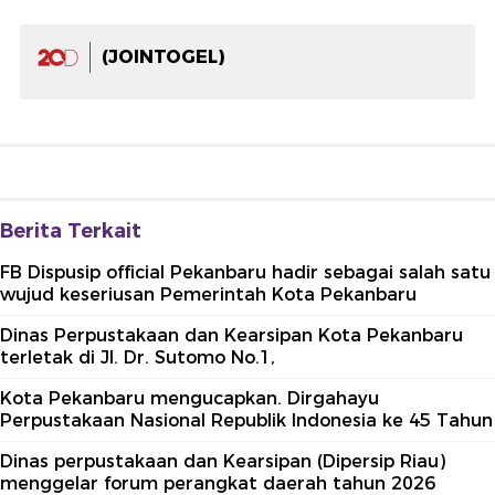
(JOINTOGEL)
Berita Terkait
FB Dispusip official Pekanbaru hadir sebagai salah satu
wujud keseriusan Pemerintah Kota Pekanbaru
Dinas Perpustakaan dan Kearsipan Kota Pekanbaru
terletak di Jl. Dr. Sutomo No.1,
Kota Pekanbaru mengucapkan. Dirgahayu
Perpustakaan Nasional Republik Indonesia ke 45 Tahun
Dinas perpustakaan dan Kearsipan (Dipersip Riau)
menggelar forum perangkat daerah tahun 2026