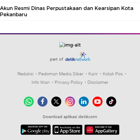
Akun Resmi Dinas Perpustakaan dan Kearsipan Kota
Pekanbaru
part of
Redaksi
Pedoman Media Siber
Karir
Kotak Pos
Info Iklan
Privacy Policy
Disclaimer
Download aplikasi detikcom