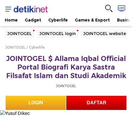
Home
Gadget
Cyberlife
Games & Esport
Busine
Yang sedang ramai dicari
JOINTOGEL
JOINTOGEL login
JOINTOGEL website
Loading...
JOINTOGEL
Cyberlife
Terakhir yang dicari
JOINTOGEL $ Allama Iqbal Official
Loading...
Portal Biografi Karya Sastra
Filsafat Islam dan Studi Akademik
JOINTOGEL
LOGIN
DAFTAR