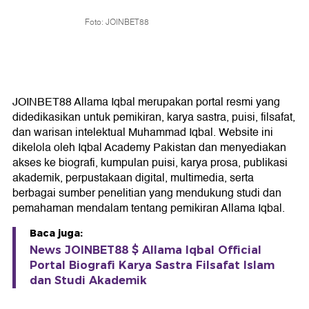
Foto: JOINBET88
JOINBET88 Allama Iqbal merupakan portal resmi yang
didedikasikan untuk pemikiran, karya sastra, puisi, filsafat,
dan warisan intelektual Muhammad Iqbal. Website ini
dikelola oleh Iqbal Academy Pakistan dan menyediakan
akses ke biografi, kumpulan puisi, karya prosa, publikasi
akademik, perpustakaan digital, multimedia, serta
berbagai sumber penelitian yang mendukung studi dan
pemahaman mendalam tentang pemikiran Allama Iqbal.
Baca juga:
News JOINBET88 $ Allama Iqbal Official
Portal Biografi Karya Sastra Filsafat Islam
dan Studi Akademik