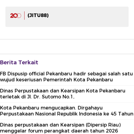
(JITU88)
Berita Terkait
FB Dispusip official Pekanbaru hadir sebagai salah satu
wujud keseriusan Pemerintah Kota Pekanbaru
Dinas Perpustakaan dan Kearsipan Kota Pekanbaru
terletak di Jl. Dr. Sutomo No.1,
Kota Pekanbaru mengucapkan. Dirgahayu
Perpustakaan Nasional Republik Indonesia ke 45 Tahun
Dinas perpustakaan dan Kearsipan (Dipersip Riau)
menggelar forum perangkat daerah tahun 2026