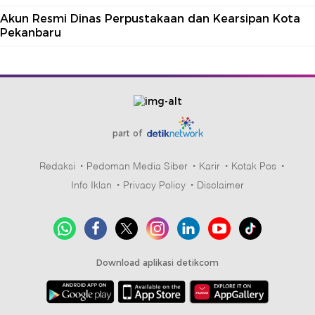
Akun Resmi Dinas Perpustakaan dan Kearsipan Kota
Pekanbaru
part of
Redaksi
Pedoman Media Siber
Karir
Kotak Pos
Info Iklan
Privacy Policy
Disclaimer
Download aplikasi detikcom