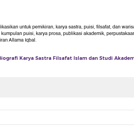
sikan untuk pemikiran, karya sastra, puisi, filsafat, dan waris
umpulan puisi, karya prosa, publikasi akademik, perpustakaan 
an Allama Iqbal.
Biografi Karya Sastra Filsafat Islam dan Studi Akade