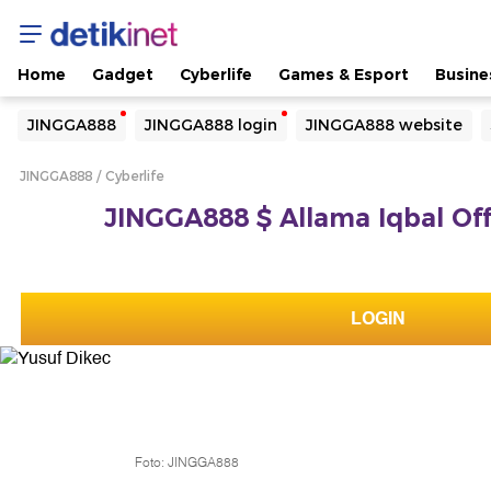
Home
Gadget
Cyberlife
Games & Esport
Busine
Yang sedang ramai dicari
JINGGA888
JINGGA888 login
JINGGA888 website
Loading...
JINGGA888
Cyberlife
Terakhir yang dicari
JINGGA888 $ Allama Iqbal Offi
Loading...
LOGIN
Foto: JINGGA888