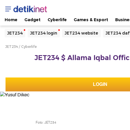
Home
Gadget
Cyberlife
Games & Esport
Busine
Yang sedang ramai dicari
JET234
JET234 login
JET234 website
JET234 daf
Loading...
JET234
Cyberlife
Terakhir yang dicari
JET234 $ Allama Iqbal Offic
Loading...
LOGIN
Foto: JET234