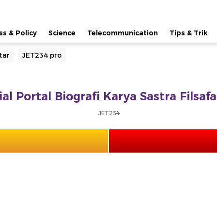
ss & Policy
Science
Telecommunication
Tips & Trik
tar
JET234 pro
ial Portal Biografi Karya Sastra Filsa
JET234