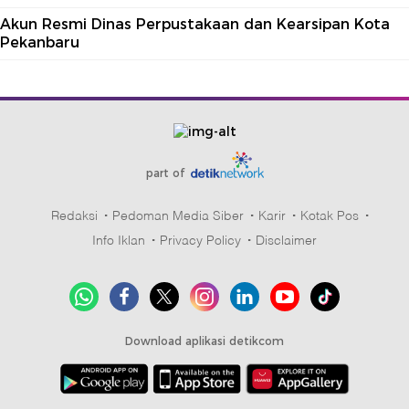
Akun Resmi Dinas Perpustakaan dan Kearsipan Kota
Pekanbaru
part of
Redaksi
Pedoman Media Siber
Karir
Kotak Pos
Info Iklan
Privacy Policy
Disclaimer
Download aplikasi detikcom