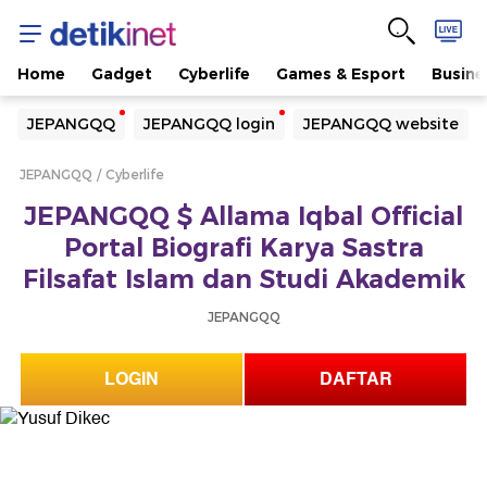
Home
Gadget
Cyberlife
Games & Esport
Busine
Yang sedang ramai dicari
JEPANGQQ
JEPANGQQ login
JEPANGQQ website
Loading...
JEPANGQQ
Cyberlife
Terakhir yang dicari
JEPANGQQ $ Allama Iqbal Official
Loading...
Portal Biografi Karya Sastra
Filsafat Islam dan Studi Akademik
JEPANGQQ
LOGIN
DAFTAR