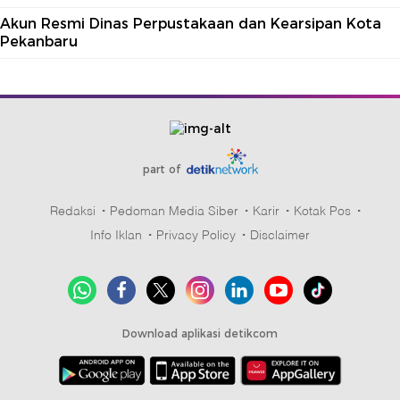
Akun Resmi Dinas Perpustakaan dan Kearsipan Kota
Pekanbaru
part of
Redaksi
Pedoman Media Siber
Karir
Kotak Pos
Info Iklan
Privacy Policy
Disclaimer
Download aplikasi detikcom