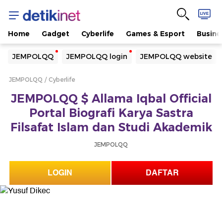
Home
Gadget
Cyberlife
Games & Esport
Busine
Yang sedang ramai dicari
JEMPOLQQ
JEMPOLQQ login
JEMPOLQQ website
Loading...
JEMPOLQQ
Cyberlife
Terakhir yang dicari
JEMPOLQQ $ Allama Iqbal Official
Loading...
Portal Biografi Karya Sastra
Filsafat Islam dan Studi Akademik
JEMPOLQQ
LOGIN
DAFTAR