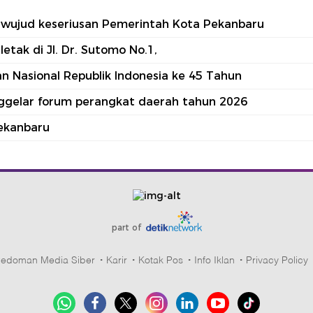
tu wujud keseriusan Pemerintah Kota Pekanbaru
tak di Jl. Dr. Sutomo No.1,
 Nasional Republik Indonesia ke 45 Tahun
nggelar forum perangkat daerah tahun 2026
ekanbaru
part of
edoman Media Siber
Karir
Kotak Pos
Info Iklan
Privacy Policy