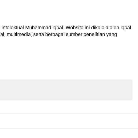
 intelektual Muhammad Iqbal. Website ini dikelola oleh Iqbal
l, multimedia, serta berbagai sumber penelitian yang