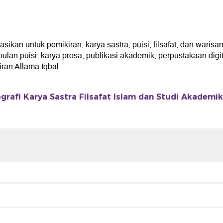
an untuk pemikiran, karya sastra, puisi, filsafat, dan warisan
an puisi, karya prosa, publikasi akademik, perpustakaan digita
an Allama Iqbal.
grafi Karya Sastra Filsafat Islam dan Studi Akademik